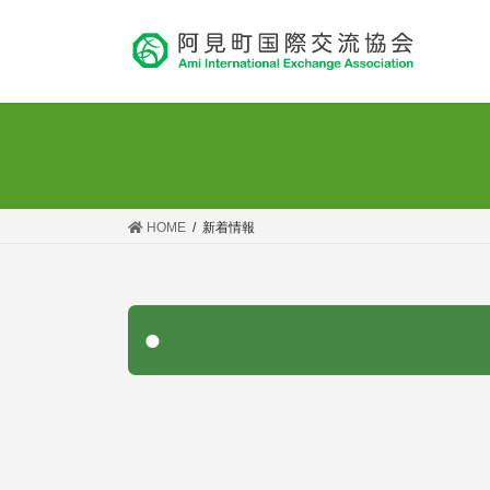
コ
ナ
ン
ビ
テ
ゲ
ン
ー
ツ
シ
へ
ョ
ス
ン
キ
に
ッ
移
HOME
新着情報
プ
動