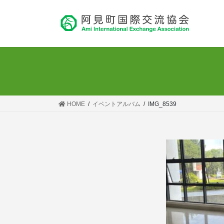
コ
ナ
ン
ビ
テ
ゲ
ン
ー
ツ
シ
へ
ョ
ス
ン
キ
に
ッ
移
HOME
イベントアルバム
IMG_8539
プ
動