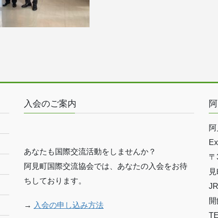
入会のご案内
阿
阿
Ex
あなたも国際交流活動をしませんか？
〒
阿見町国際交流協会では、あなたの入会をお待
見
ちしております。
J
開
→
入会の申し込み方法
T