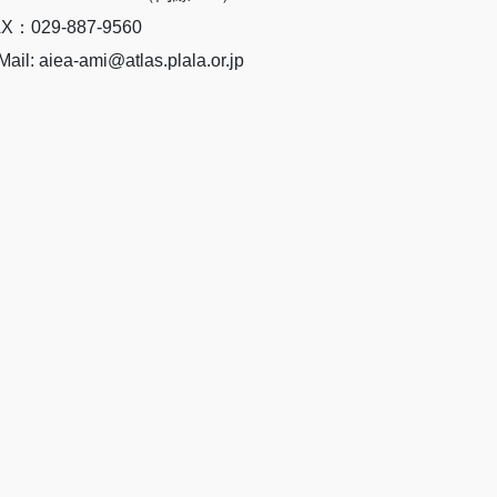
X：029-887-9560
Mail: aiea-ami@atlas.plala.or.jp