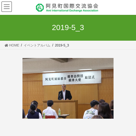
コ
ナ
ン
ビ
テ
ゲ
ン
ー
2019-5_3
ツ
シ
へ
ョ
ス
ン
HOME
イベントアルバム
2019-5_3
キ
に
ッ
移
プ
動