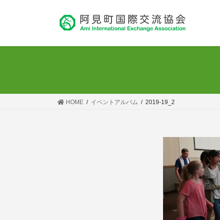
コ
ナ
ン
ビ
テ
ゲ
ン
ー
ツ
シ
へ
ョ
ス
ン
キ
に
ッ
移
HOME
イベントアルバム
2019-19_2
プ
動