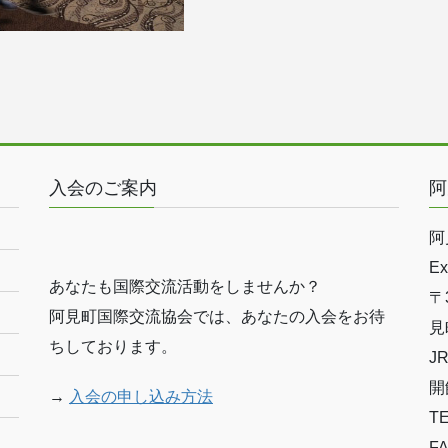
入会のご案内
阿
阿
Ex
あなたも国際交流活動をしませんか？
〒
阿見町国際交流協会では、あなたの入会をお待
見
ちしております。
J
開
→
入会の申し込み方法
T
FA