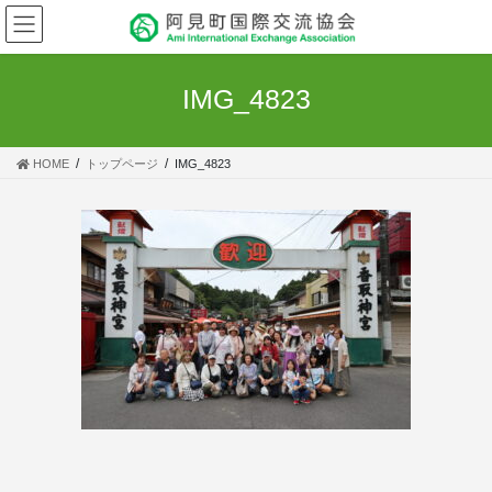
コ
ナ
ン
ビ
テ
ゲ
ン
ー
IMG_4823
ツ
シ
へ
ョ
ス
ン
HOME
トップページ
IMG_4823
キ
に
ッ
移
プ
動