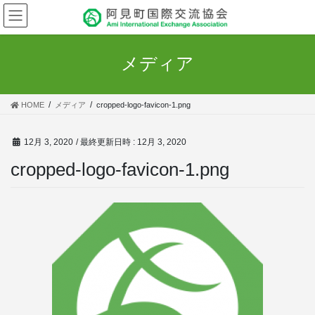
コ
ナ
ン
ビ
テ
ゲ
ン
ー
メディア
ツ
シ
へ
ョ
ス
ン
HOME
メディア
cropped-logo-favicon-1.png
キ
に
ッ
移
プ
動
12月 3, 2020
/ 最終更新日時 :
12月 3, 2020
cropped-logo-favicon-1.png