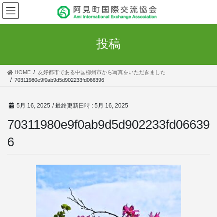
コ
ナ
ン
ビ
テ
ゲ
ン
ー
投稿
ツ
シ
へ
ョ
ス
ン
HOME
友好都市である中国柳州市から写真をいただきました
キ
に
70311980e9f0ab9d5d902233fd066396
ッ
移
プ
動
5月 16, 2025
/ 最終更新日時 :
5月 16, 2025
70311980e9f0ab9d5d902233fd06639
6